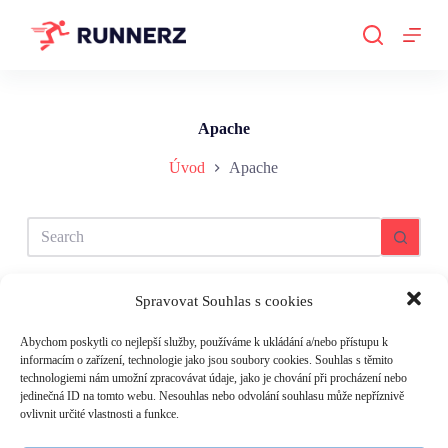
S
k
i
p
t
o
c
Apache
o
n
Úvod
Apache
t
e
n
No
t
results
Spravovat Souhlas s cookies
Abychom poskytli co nejlepší služby, používáme k ukládání a/nebo přístupu k
informacím o zařízení, technologie jako jsou soubory cookies. Souhlas s těmito
technologiemi nám umožní zpracovávat údaje, jako je chování při procházení nebo
jedinečná ID na tomto webu. Nesouhlas nebo odvolání souhlasu může nepříznivě
ovlivnit určité vlastnosti a funkce.